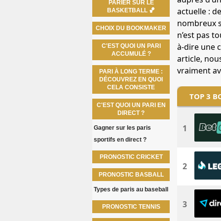
PARIER SUR LE
actuelle : d
BASKETBALL 🏀
nombreux sp
CHOIX DU BOOKMAKER
n’est pas t
à-dire une 
C'EST QUOI UN PARI
ACCUMULÉ ?
article, nou
vraiment av
PARI À LONG TERME :
DÉCOUVREZ EN QUOI
CELA CONSISTE
TOP 3 
C'EST QUOI UN PARI EN
DIRECT ?
1
Gagner sur les paris
sportifs en direct ?
PRONOSTIC CRICKET
2
PRONOSTIC BASBALL
Types de paris au baseball
3
PRONOSTIC TENNIS