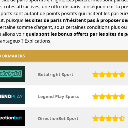
es cotes attractives, une offre de paris conséquente et la po
orts sont autant de points positifs qui incitent les parieur
out, puisque
les sites de paris n’hésitent pas à proposer 
certaine somme d’argent, sous certaines conditions plus ou
s allons voir
quels sont les bonus offerts par les sites de
antageux ? Explications.
BOOKMAKERS
Betalright Sport
Legend Play Sports
DirectionBet Sport