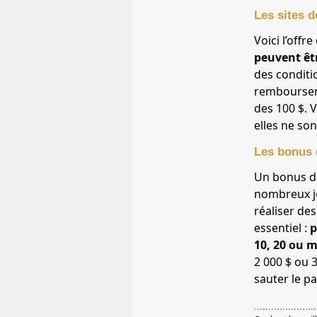
Les sites d
Voici l’off
peuvent êt
des conditio
rembourse
des 100 $. V
elles ne son
Les bonus d
Un bonus de
nombreux jo
réaliser de
essentiel :
p
10, 20 ou 
2 000 $ ou 3
sauter le pa